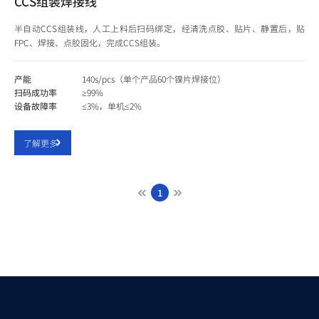
CCS组装焊接线
半自动CCS组装线，人工上料后扫码绑定，经清洗点胶、贴片、静置后，贴
FPC、焊接、点胶固化，完成CCS组装。
产能
140s/pcs（单个产品60个镍片焊接位）
扫码成功率
≥99%
设备故障率
≤3%，单机≤2%
了解更多
1