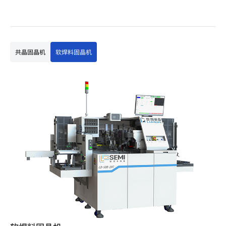
共晶固晶机
软焊料固晶机