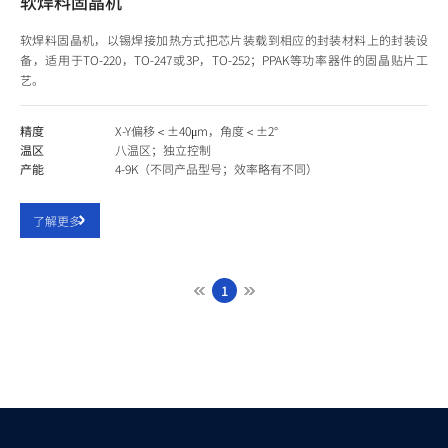
软焊料固晶机
软焊料固晶机，以锡焊接加热方式把芯片装载到相应的封装材料上的封装设
备，适用于TO-220，TO-247或3P，TO-252；PPAK等功率器件的固晶贴片工
艺。
精度
X-Y偏移＜±40μm，角度＜±2°
温区
八温区；独立控制
产能
4-9K（不同产品型号；效率略有不同）
了解更多
1