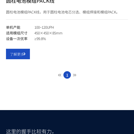
圆柱电池模组PACK线
圆柱电池模组PACK线，用于圆柱电池电芯分选、模组焊接和模组PACK。
单机产能
100~120UPH
适用模组尺寸
450×450×85mm
设备一次优率
≥99.8%
了解更多
1
这里的握手比较有力，