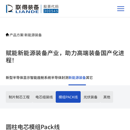
产
品
方
案
产品方案
新能源装备
赋能新能源装备产业，助力高端装备国产化进
程！
新型半导体显示
智能座舱系统
半导体封测
新能源装备
其它
制片制芯工程
电芯组装线
模组PACK线
光伏装备
其他
圆柱电芯模组Pack线