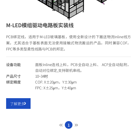
M-LED模组驱动电路板实装线
PCB绑定线，适用于M-LED玻璃基板，使用全新设计的下搬送物流Inline线方
案，尤其适合于基板表面无法使用接触式物流搬运的产品，同时兼容COF，
FPC等多类型柔性线路与PCB的邦定。
设备功能
面板Inline连线上料，PCB全自动上料、 ACF全自动贴附，
自动对位绑定,支持联机串线。
产品尺寸
10~34吋
绑定精度
COF: X±20μm，Y±30μm
FPC: X±25μm，Y±40μm
了解更多
1