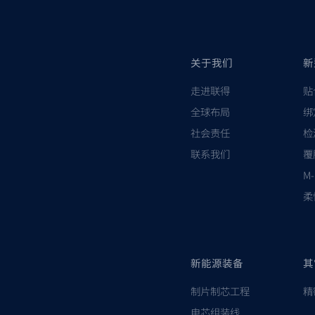
关于我们
新
走进联得
贴
全球布局
绑
社会责任
检
联系我们
覆
M
柔
新能源装备
其
制片制芯工程
精
电芯组装线