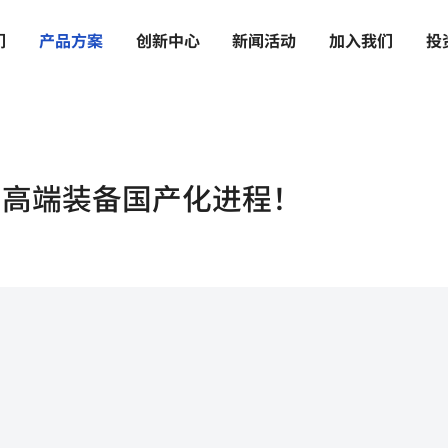
们
产
品
方
案
创
新
中
心
新
闻
活
动
加
入
我
们
投
力高端装备国产化进程！