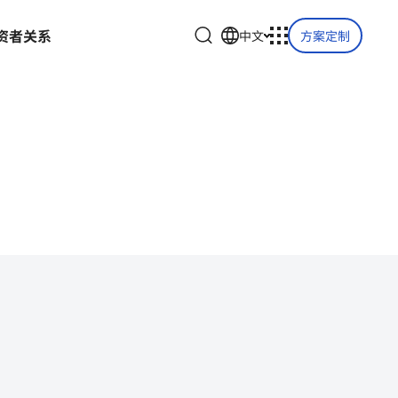
资
者
关
系
中文
方案定制