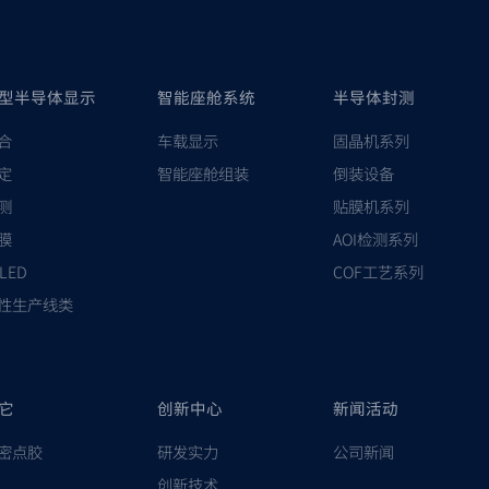
型半导体显示
智能座舱系统
半导体封测
合
车载显示
固晶机系列
定
智能座舱组装
倒装设备
测
贴膜机系列
膜
AOI检测系列
-LED
COF工艺系列
性生产线类
它
创新中心
新闻活动
密点胶
研发实力
公司新闻
创新技术