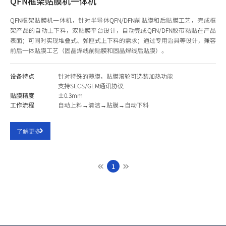
QFN框架贴膜机一体机
QFN框架贴膜机一体机，针对半导体QFN/DFN前贴膜和后贴膜工艺，完成框
架产品的自动上下料，双贴膜平台设计，自动完成QFN/DFN胶带粘贴在产品
表面；可同时实现堆叠式、弹匣式上下料的需求；通过专用治具等设计，兼容
前后一体贴膜工艺（固晶焊线前贴膜和固晶焊线后贴膜）。
设备特点
针对特殊的薄膜，贴膜滚轮可选装加热功能
支持SECS/GEM通讯协议
贴膜精度
±0.3mm
工作流程
自动上料→清洁→贴膜→自动下料
了解更多
1