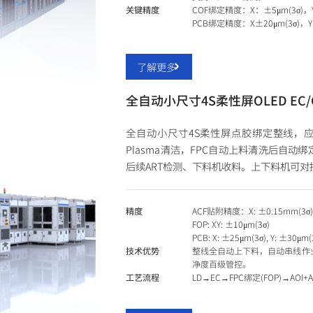
关键精度
COF绑定精度：X：±5μm(3σ)，Y
PCB绑定精度：X±20μm(3σ)，Y
了解更多
全自动小尺寸4S柔性屏OLED EC/C
全自动小尺寸4S柔性屏点胶绑定整线，应
Plasma清洁，FPC自动上料清洗后自动绑
后续ART检测、下料机收料。上下料机可对
精度
ACF贴附精度：X: ±0.15mm(3σ), 
FOP: XY: ±10μm(3σ)
PCB: X: ±25μm(3σ), Y: ±30μm(
技术优势
整线全自动上下料，自动串线作业
净度百级管控。
工艺流程
LD→EC→FPC绑定(FOP)→AOI+