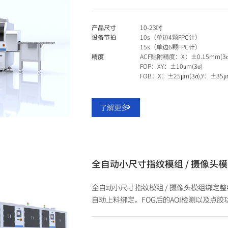
产品尺寸
10-23吋
设备节拍
10s（单边4颗FPC计）
15s（单边6颗FPC计）
精度
ACF贴附精度：X：±0.15mm(3σ
FOP：XY：±10μm(3σ)
FOB：X：±25μm(3σ),Y：±35μm
了解更多
全自动小尺寸指纹模组 / 摄像头
全自动小尺寸指纹模组 / 摄像头模组绑定整线
自动上料绑定，FOG后的AOI检测以及点胶