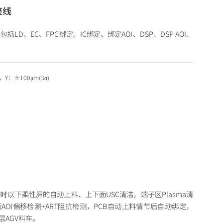
整线
LD、EC、FPC绑定、IC绑定、绑定AOI、DSP、DSP AOI、
，Y：±100μm(3σ)
吋以下柔性屏的自动上料、上下面USC清洁，端子区Plasma清
AOI偏移检测+ART阻抗检测，PCB自动上料情节后自动绑定，
层AGV料车。