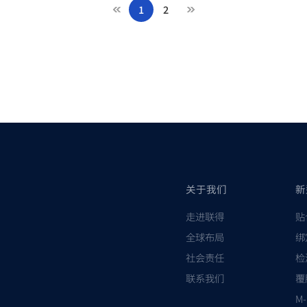
1
2
关于我们
新
走进联得
贴
全球布局
绑
社会责任
检
联系我们
覆
M