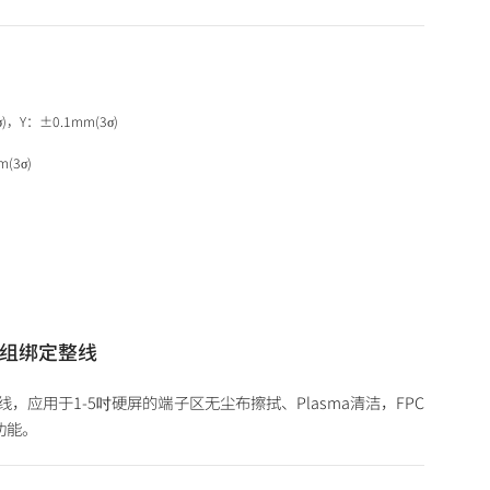
)，Y：±0.1mm(3σ)
(3σ)
模组绑定整线
，应用于1-5吋硬屏的端子区无尘布擦拭、Plasma清洁，FPC
功能。