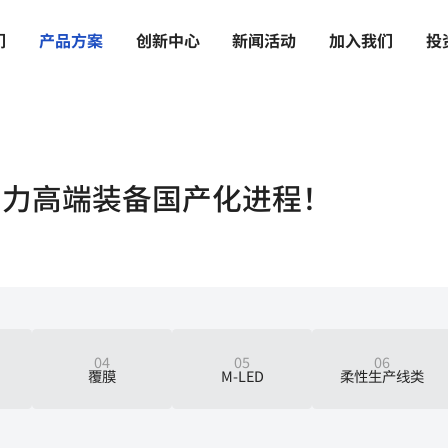
们
产
品
方
案
创
新
中
心
新
闻
活
动
加
入
我
们
投
助力高端装备国产化进程！
04
05
06
覆膜
M-LED
柔性生产线类