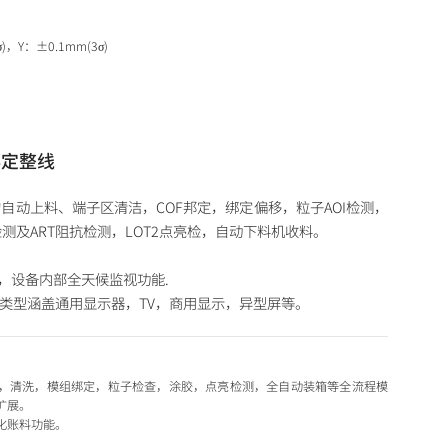
)，Y：±0.1mm(3σ)
绑定整线
自动上料、端子区清洁，COF邦定，绑定偏移，粒子AOI检测，
检测及ART阻抗检测，LOT2点亮检，自动下料机收料。
能，设备内部全天候监视功能.
产品类型涵盖通用显示器，TV，商用显示，异型屏等。
料，清洗，模组绑定，粒子检查，涂胶，点亮检测，全自动装箱等全流程模
扩展。
字化账料功能。