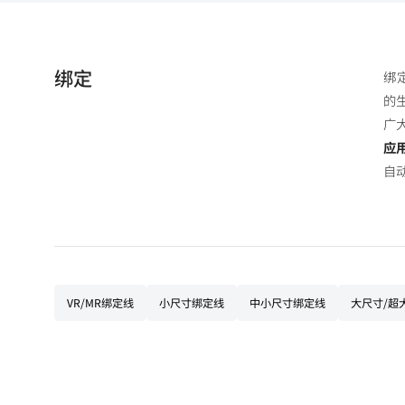
绑定
绑
的生
广
应
自
VR/MR绑定线
小尺寸绑定线
中小尺寸绑定线
大尺寸/超