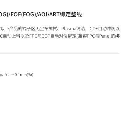
OG)/FOF(FOG)/AOI/ART绑定整线
吋以下产品的端子区无尘布擦拭、Plasma清洁，COF自动冲切以
C自动上料以及FPC与COF自动对位绑定(兼容FPC与Panel的绑
)，Y：±0.1mm(3σ)