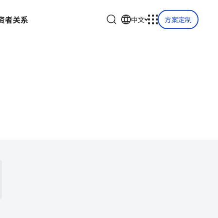
资
者
关
系
中文
方案定制