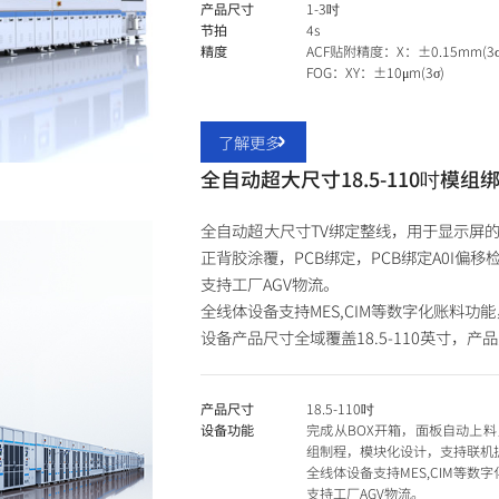
产品尺寸
1-3吋
节拍
4s
精度
ACF贴附精度：X：±0.15mm(3σ
FOG：XY：±10μm(3σ)
了解更多
全自动超大尺寸18.5-110吋模组
全自动超大尺寸TV绑定整线，用于显示屏的
正背胶涂覆，PCB绑定，PCB绑定A0I偏移
支持工厂AGV物流。
全线体设备支持MES,CIM等数字化账料功
设备产品尺寸全域覆盖18.5-110英寸，
产品尺寸
18.5-110吋
设备功能
完成从BOX开箱，面板自动上
组制程，模块化设计，支持联机
全线体设备支持MES,CIM等数
支持工厂AGV物流。