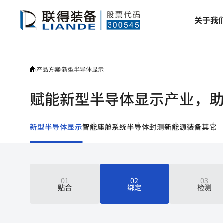
产
关
于
我
品
方
案
产品方案
新型半导体显示
赋能新型半导体显示产业，
新型半导体显示
智能座舱系统
半导体封测
新能源装备
其它
01
02
03
贴合
绑定
检测