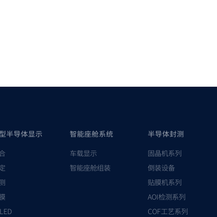
型半导体显示
智能座舱系统
半导体封测
合
车载显示
固晶机系列
定
智能座舱组装
倒装设备
测
贴膜机系列
膜
AOI检测系列
-LED
COF工艺系列