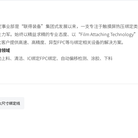
定事业部是“联得装备”集团式发展以来，一支专注于触摸屏热压绑定类
力军。始终以精益求精的专业态度、以“Film Attaching Techno
大客户提供高速、高精度、异型FPC等与绑定相关设备的解决方案。
用领域
动上料、清洁、IC绑定FPC绑定、自动偏移检测、涂胶、下料
大尺寸绑定线