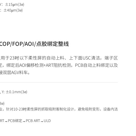
：±15μm(3σ)
：±40μm(3σ)
OP/FOP/AOI/点胶绑定整线
用于23吋以下柔性屏的自动上料、上下面USC清洁，端子区
定，绑定后AOI偏移检测+ART阻抗检测，PCB自动上料绑定以及
接双层AGV料车。
Y: ±0.1mm(3σ)
3σ)
，针对10-23吋柔性屏的抓取吸附客制化设计，避免吸附变形，设备内洁
ART→PCB绑定→PCB ART→ULD