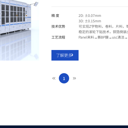
精 度
2D: ±0.07mm
3D: ±0.15mm
技术优势
可实现Z字物料，卷料，片料，萃
稳定的滚轮下贴技术，铜箔倒装
工艺流程
Panel来料→撕BP膜→usc清洁
了解更多
1