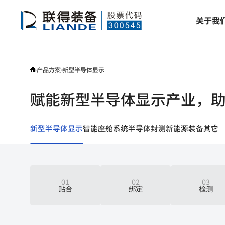
产
关
于
我
品
方
案
产品方案
新型半导体显示
赋能新型半导体显示产业，
新型半导体显示
智能座舱系统
半导体封测
新能源装备
其它
01
02
03
贴合
绑定
检测