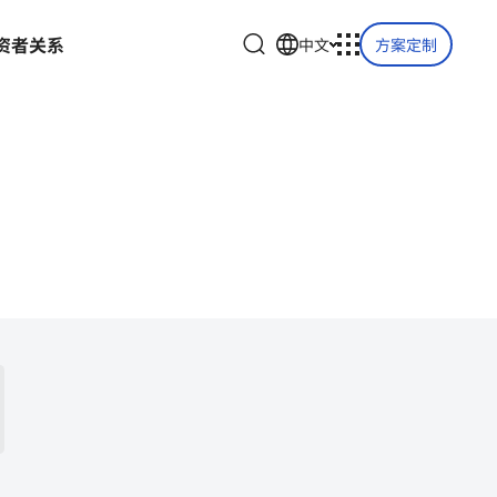
资
者
关
系
中文
方案定制