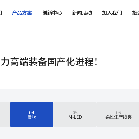
们
产
品
方
案
创
新
中
心
新
闻
活
动
加
入
我
们
投
助力高端装备国产化进程！
04
05
06
覆膜
M-LED
柔性生产线类