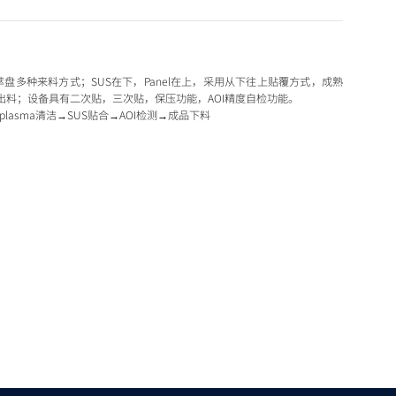
盘多种来料方式；SUS在下，Panel在上，采用从下往上贴覆方式，成熟
出料；设备具有二次贴，三次贴，保压功能，AOI精度自检功能。
→plasma清洁→SUS贴合→AOI检测→成品下料