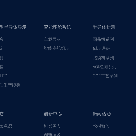
型半导体显示
智能座舱系统
半导体封测
合
车载显示
固晶机系列
定
智能座舱组装
倒装设备
测
贴膜机系列
膜
AOI检测系列
-LED
COF工艺系列
性生产线类
它
创新中心
新闻活动
密点胶
研发实力
公司新闻
创新技术