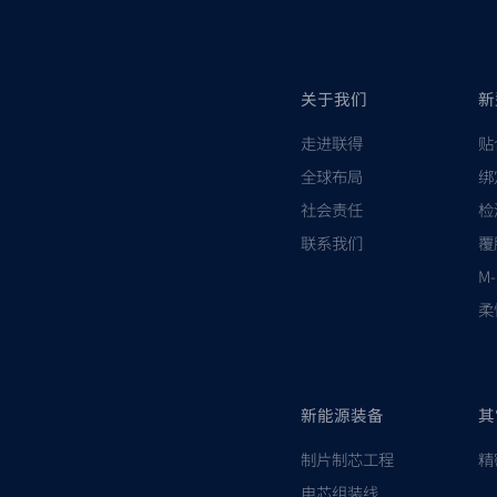
关于我们
新
走进联得
贴
全球布局
绑
社会责任
检
联系我们
覆
M
柔
新能源装备
其
制片制芯工程
精
电芯组装线